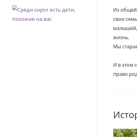
Из общей
свои семь
малышей, 
жизнь.
Мы стара
И в этом
право род
Исто