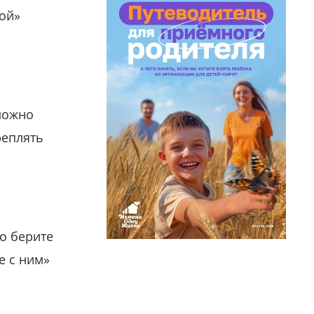
гой»
можно
реплять
о берите
е с ним»