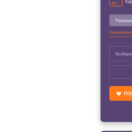
Кар
Разова
Ежемесячн
Выбери
ПО