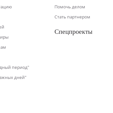
ьтацию
Помочь делом
Стать партнером
ей
Спецпроекты
фиры
лам
одный период"
важных дней"