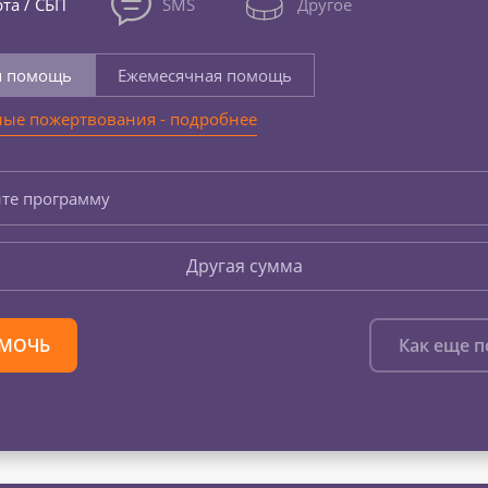
та / СБП
SMS
Другое
я помощь
Ежемесячная помощь
ые пожертвования - подробнее
те программу
Другая сумма
МОЧЬ
Как еще 