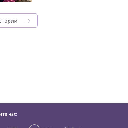
истории
зни детей из детских домов 
те нас: