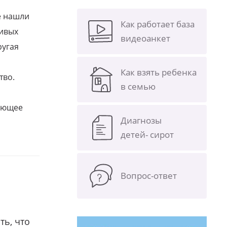
е нашли
Как работает база
ливых
видеоанкет
ругая
Как взять ребенка
тво.
в семью
щающее
Диагнозы
детей- сирот
Вопрос-ответ
ть, что