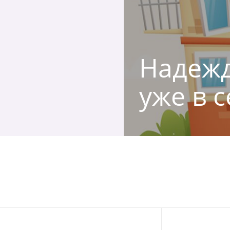
Надежд
уже в с