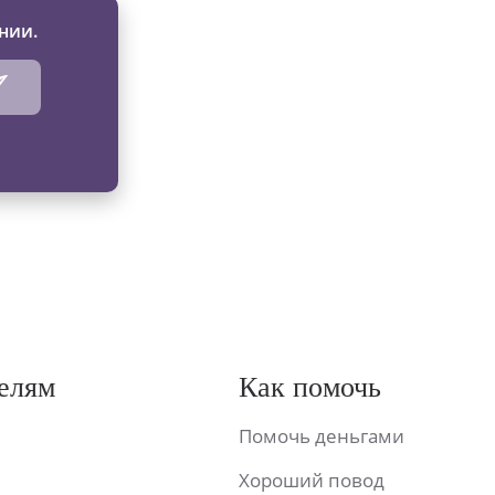
нии.
елям
Как помочь
Помочь деньгами
Хороший повод