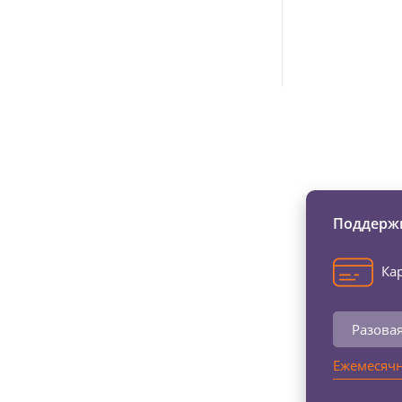
Изменяйте жи
Поддержи
Кар
Разова
Ежемесячн