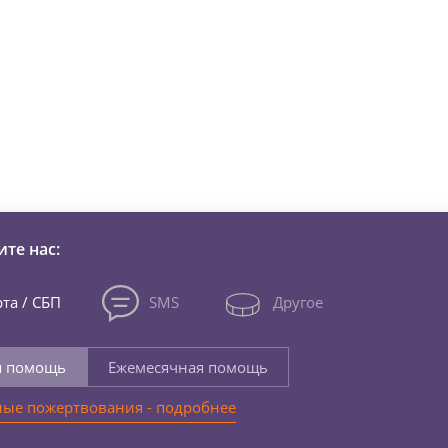
зни детей из детских домов 
те нас:
та / СБП
SMS
Другое
я помощь
Ежемесячная помощь
ые пожертвования - подробнее