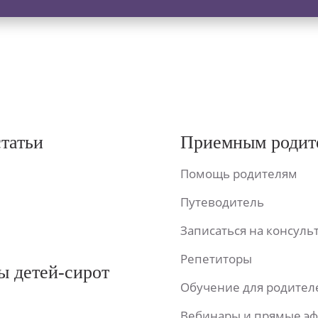
статьи
Приемным родит
Помощь родителям
Путеводитель
Записаться на консул
Репетиторы
ы детей-сирот
Обучение для родител
Вебинары и прямые э