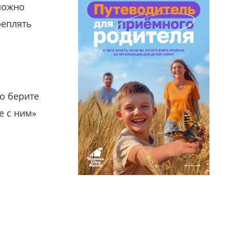
можно
реплять
о берите
е с ним»