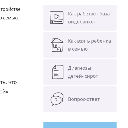
стройстве
Как работает база
ю семью,
видеоанкет
Как взять ребенка
в семью
Диагнозы
детей- сирот
ть, что
гой»
Вопрос-ответ