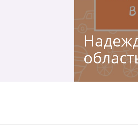
Надежд
област