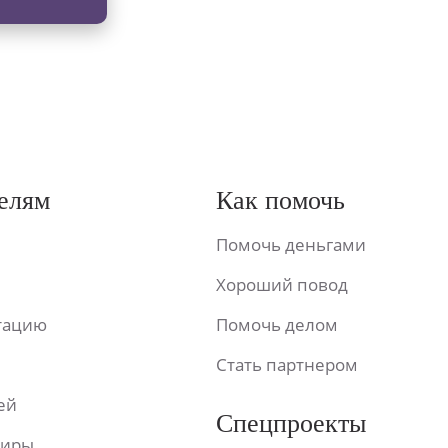
елям
Как помочь
Помочь деньгами
Хороший повод
ьтацию
Помочь делом
Стать партнером
ей
Спецпроекты
фиры