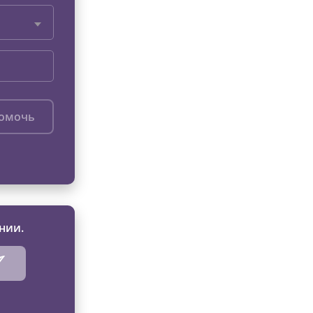
помочь
нии.