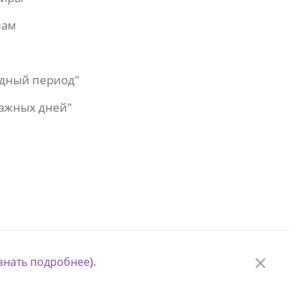
лам
одный период"
важных дней"
знать подробнее
).
© Измени одну жизнь