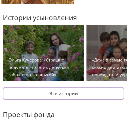
Истории усыновления
Ольга Кучерова: «Страшно
«Даже в самые 
подумать, что этих детей мог
можно двигаться
забрать кто-то другой»
побеждать и укр
Все истории
Проекты фонда