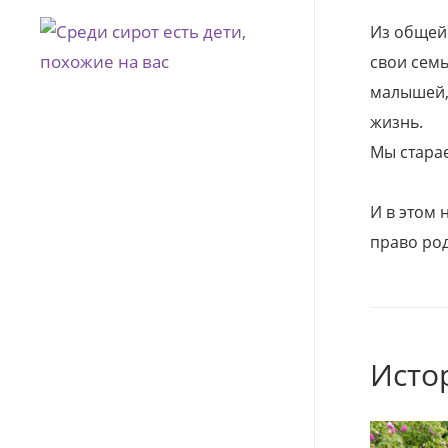
Из общей
свои семь
малышей, 
жизнь.
Мы стара
И в этом
право род
Исто