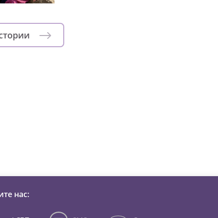
истории
зни детей из детских домов 
те нас: