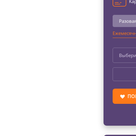
Кар
Разова
Ежемесячн
Выбери
ПО