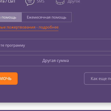
та / СБП
SMS
Другое
я помощь
Ежемесячная помощь
ые пожертвования - подробнее
те программу
Другая сумма
МОЧЬ
Как еще 