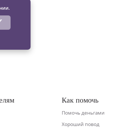
нии.
елям
Как помочь
Помочь деньгами
Хороший повод