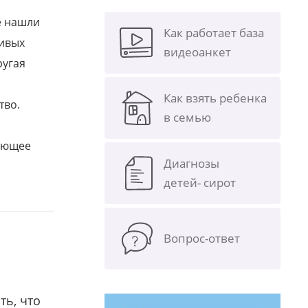
е нашли
Как работает база
ливых
видеоанкет
ругая
Как взять ребенка
тво.
в семью
щающее
Диагнозы
детей- сирот
Вопрос-ответ
ть, что