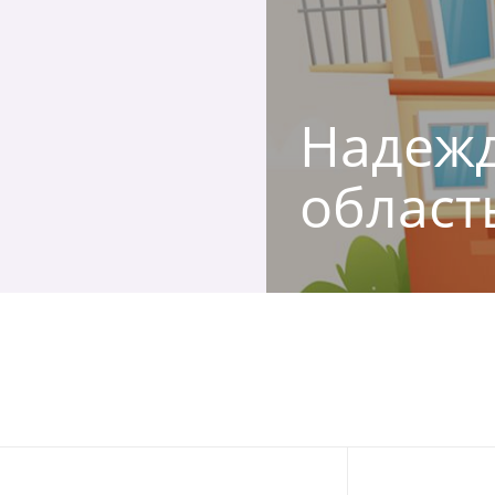
Надежд
област