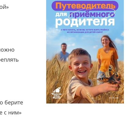
гой»
можно
реплять
о берите
е с ним»