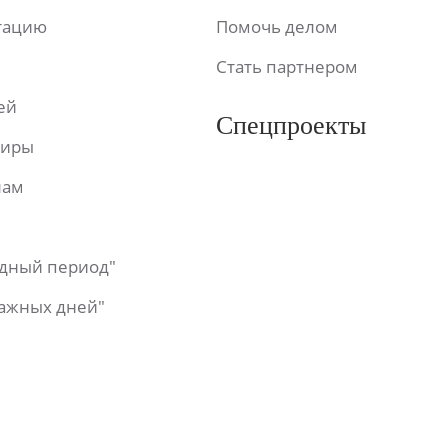
ьтацию
Помочь делом
Стать партнером
ей
Спецпроекты
фиры
лам
одный период"
важных дней"