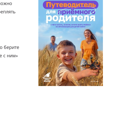
можно
реплять
о берите
е с ним»