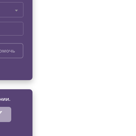
помочь
нии.