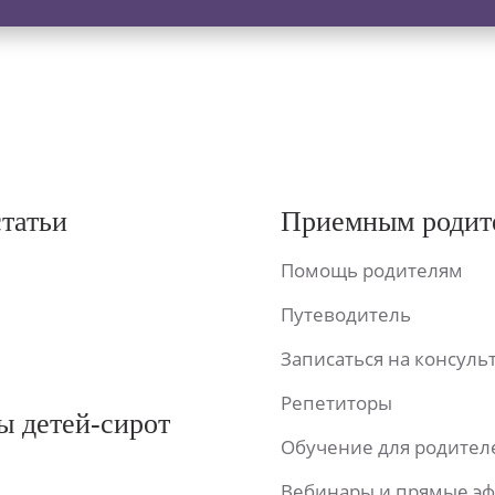
статьи
Приемным родит
Помощь родителям
Путеводитель
Записаться на консул
Репетиторы
ы детей-сирот
Обучение для родител
Вебинары и прямые э