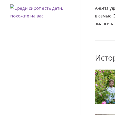
Анкета уд
в семью. 
эмансипа
Исто