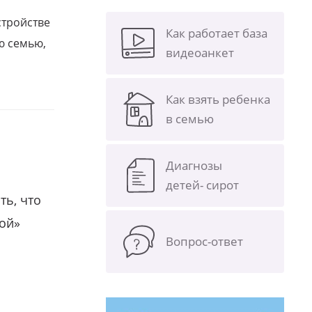
стройстве
Как работает база
ю семью,
видеоанкет
Как взять ребенка
в семью
Диагнозы
детей- сирот
ть, что
гой»
Вопрос-ответ