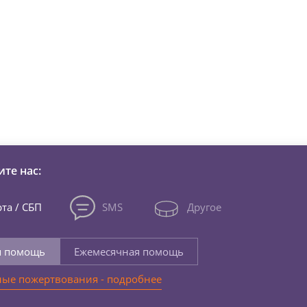
зни детей из детских домов 
те нас:
та / СБП
SMS
Другое
я помощь
Ежемесячная помощь
ые пожертвования - подробнее