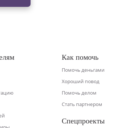
елям
Как помочь
Помочь деньгами
Хороший повод
ьтацию
Помочь делом
Стать партнером
ей
Спецпроекты
фиры