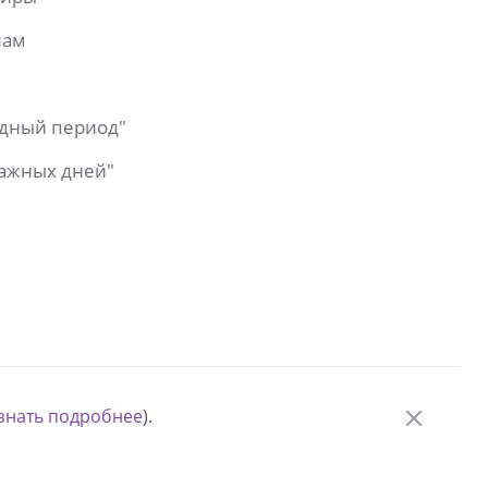
лам
одный период"
важных дней"
знать подробнее
).
© Измени одну жизнь