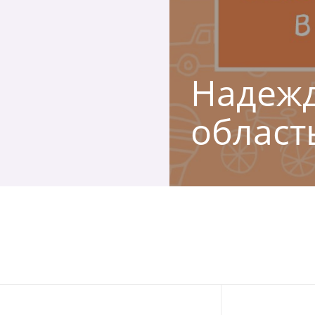
Надежд
област