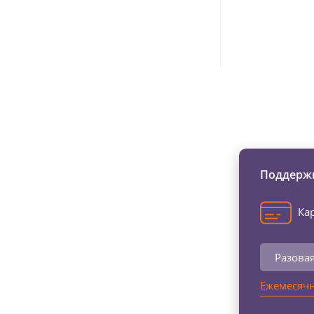
Изменяйте жи
Поддержи
Кар
Разова
Ежемесячн