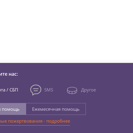
зни детей из детских домов 
те нас:
та / СБП
SMS
Другое
я помощь
Ежемесячная помощь
ые пожертвования - подробнее