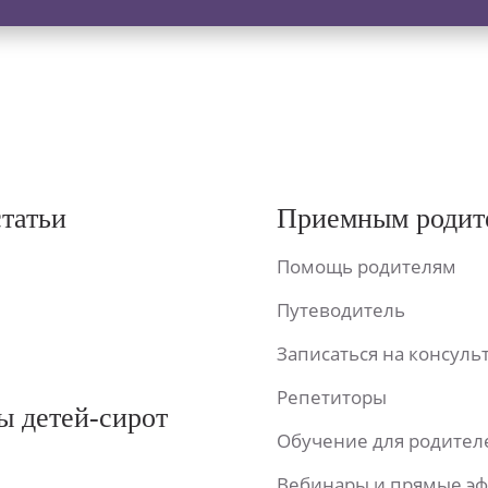
статьи
Приемным родит
Помощь родителям
Путеводитель
Записаться на консул
Репетиторы
ы детей-сирот
Обучение для родител
Вебинары и прямые э