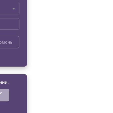
помочь
нии.