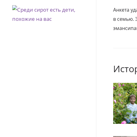
Анкета уд
в семью. 
эмансипа
Исто