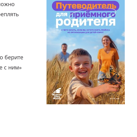
можно
реплять
о берите
е с ним»