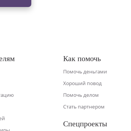
елям
Как помочь
Помочь деньгами
Хороший повод
ьтацию
Помочь делом
Стать партнером
ей
Спецпроекты
фиры