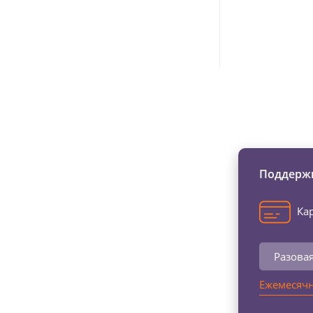
Изменяйте жи
Поддержи
Кар
Разова
Ежемесячн