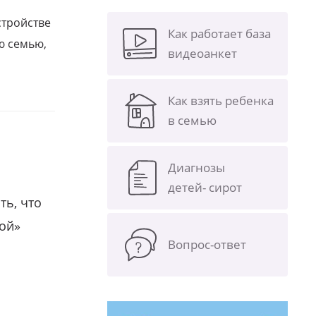
стройстве
Как работает база
ю семью,
видеоанкет
Как взять ребенка
в семью
Диагнозы
детей- сирот
ть, что
гой»
Вопрос-ответ