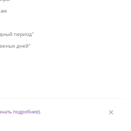
лам
одный период"
важных дней"
знать подробнее
).
© Измени одну жизнь