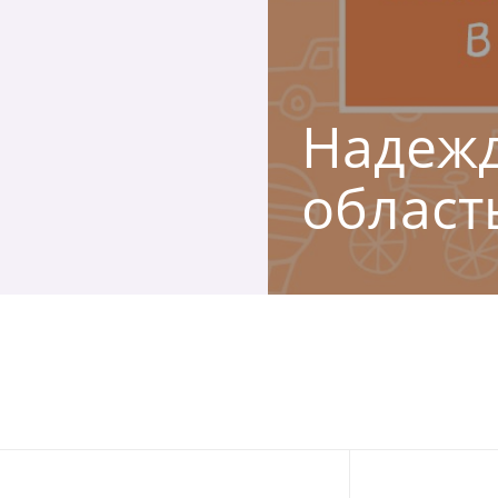
Надежд
област