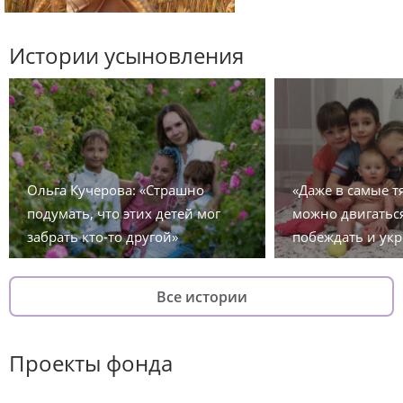
Истории усыновления
Ольга Кучерова: «Страшно
«Даже в самые 
подумать, что этих детей мог
можно двигаться
забрать кто-то другой»
побеждать и укр
Все истории
Проекты фонда