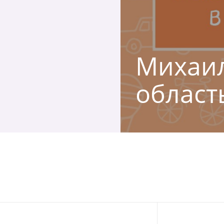
Михаил
област