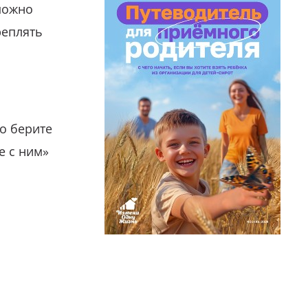
можно
реплять
о берите
е с ним»