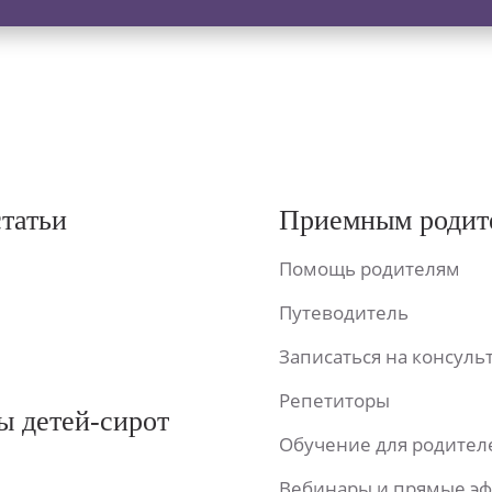
статьи
Приемным родит
Помощь родителям
Путеводитель
Записаться на консул
Репетиторы
ы детей-сирот
Обучение для родител
Вебинары и прямые э