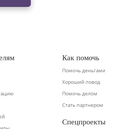
елям
Как помочь
Помочь деньгами
Хороший повод
ьтацию
Помочь делом
Стать партнером
ей
Спецпроекты
фиры