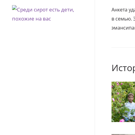
Анкета уд
в семью. 
эмансипа
Исто