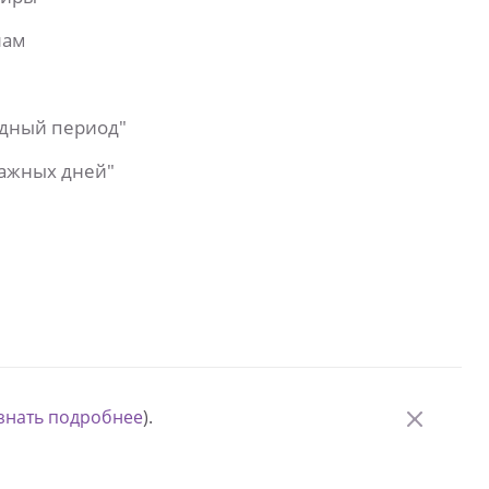
лам
одный период"
важных дней"
знать подробнее
).
© Измени одну жизнь