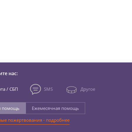
зни детей из детских домов 
те нас:
та / СБП
SMS
Другое
я помощь
Ежемесячная помощь
ые пожертвования - подробнее