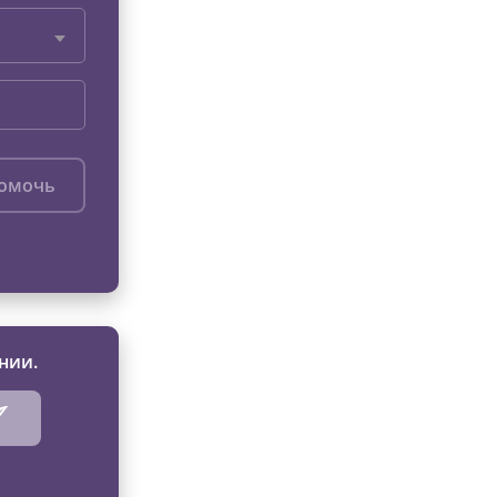
помочь
нии.