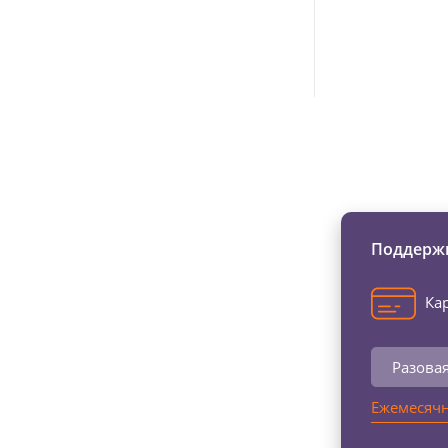
Изменяйте жи
Поддержи
Кар
Разова
Ежемесячн