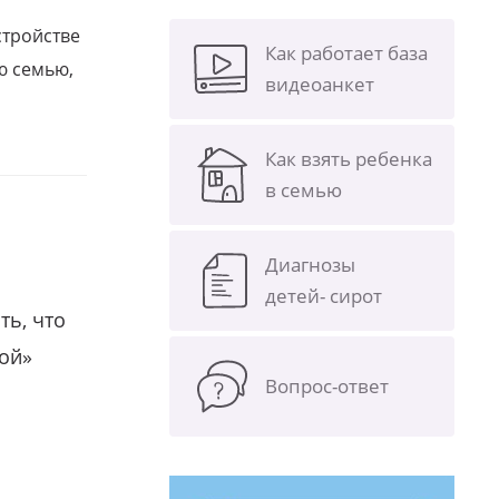
стройстве
Как работает база
ю семью,
видеоанкет
Как взять ребенка
в семью
Диагнозы
детей- сирот
ть, что
гой»
Вопрос-ответ