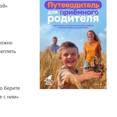
гой»
можно
реплять
о берите
е с ним»