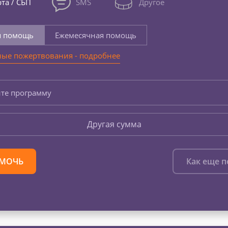
та / СБП
SMS
Другое
я помощь
Ежемесячная помощь
ые пожертвования - подробнее
те программу
Другая сумма
МОЧЬ
Как еще 