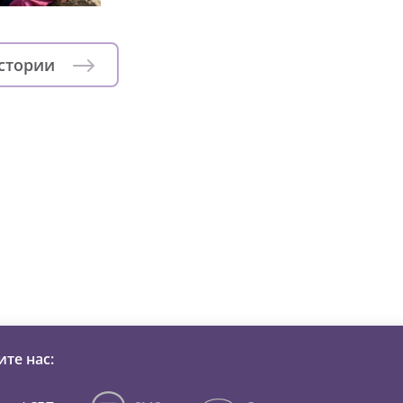
истории
зни детей из детских домов 
те нас: