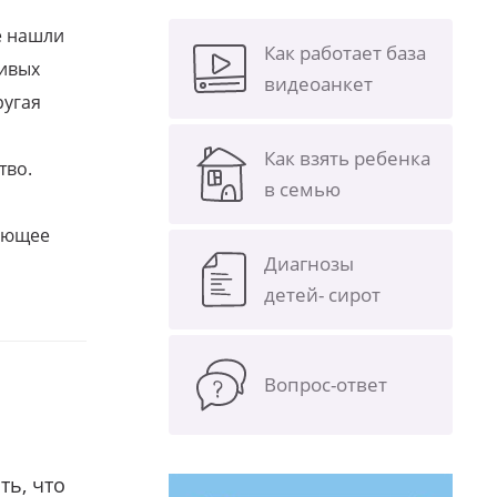
е нашли
Как работает база
ливых
видеоанкет
ругая
Как взять ребенка
тво.
в семью
щающее
Диагнозы
детей- сирот
Вопрос-ответ
ть, что