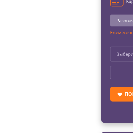
Кар
Разова
Ежемесячн
Выбери
ПО