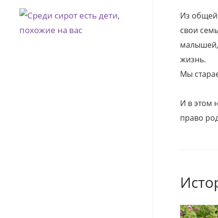
Из общей
свои семь
малышей, 
жизнь.
Мы стара
И в этом
право род
Исто