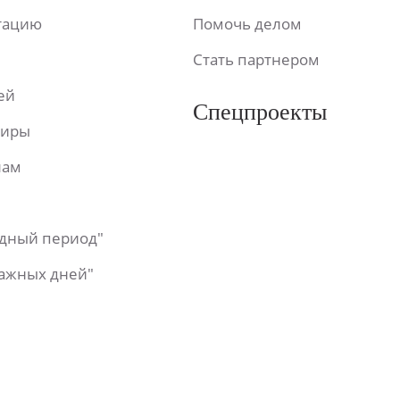
ьтацию
Помочь делом
Стать партнером
ей
Спецпроекты
фиры
лам
одный период"
важных дней"