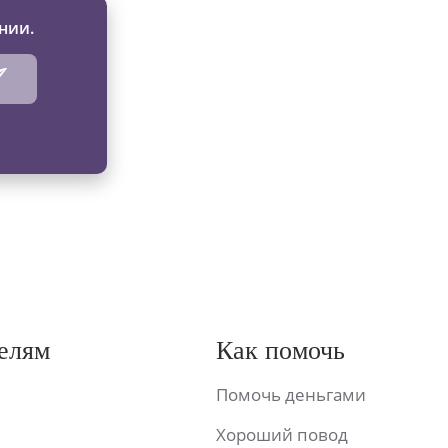
нии.
елям
Как помочь
Помочь деньгами
Хороший повод