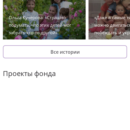
Ольга Кучерова: «Страшно
«Даже в самые 
подумать, что этих детей мог
можно двигаться
забрать кто-то другой»
побеждать и укр
Все истории
Проекты фонда