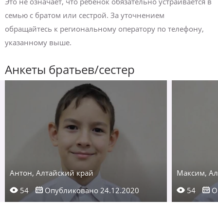
Это не означает, что ребенок обязательно устраивается в
семью с братом или сестрой. За уточнением
обращайтесь к региональному оператору по телефону,
указанному выше.
Анкеты братьев/сестер
Антон, Алтайский край
Максим, Ал
54
Опубликовано 24.12.2020
54
О