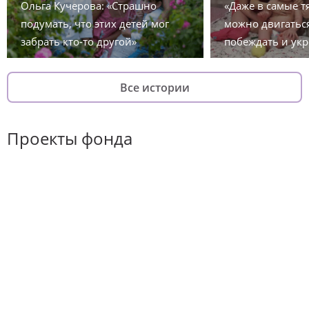
Ольга Кучерова: «Страшно
«Даже в самые 
подумать, что этих детей мог
можно двигаться
забрать кто-то другой»
побеждать и укр
Все истории
Проекты фонда