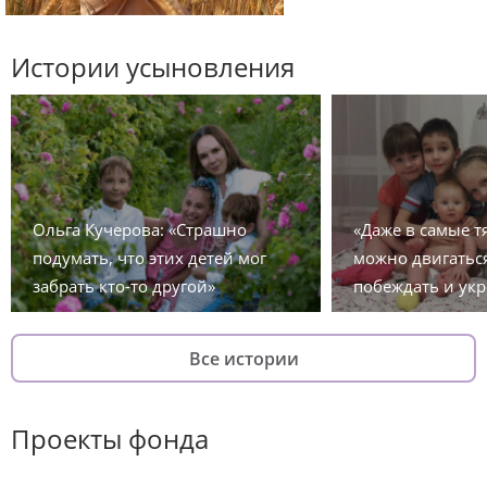
Истории усыновления
Ольга Кучерова: «Страшно
«Даже в самые 
подумать, что этих детей мог
можно двигаться
забрать кто-то другой»
побеждать и укр
Все истории
Проекты фонда