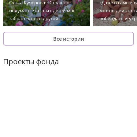
Ольга Кучерова: «Страшно
«Даже в самые 
подумать, что этих детей мог
можно двигаться
забрать кто-то другой»
побеждать и укр
Все истории
Проекты фонда