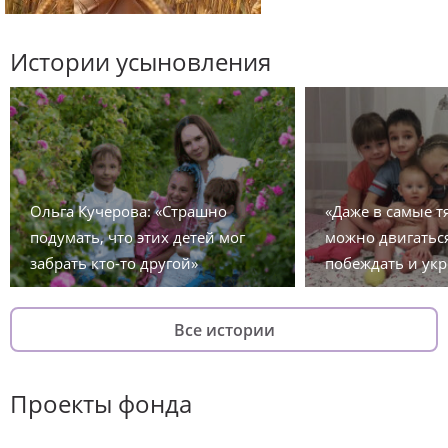
Истории усыновления
Ольга Кучерова: «Страшно
«Даже в самые 
подумать, что этих детей мог
можно двигаться
забрать кто-то другой»
побеждать и укр
Все истории
Проекты фонда