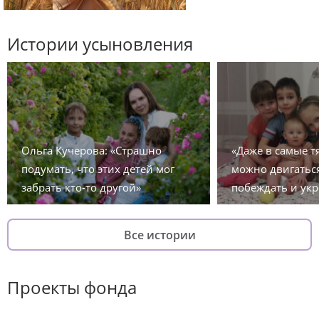
Истории усыновления
Ольга Кучерова: «Страшно
«Даже в самые 
подумать, что этих детей мог
можно двигаться
забрать кто-то другой»
побеждать и укр
Все истории
Проекты фонда