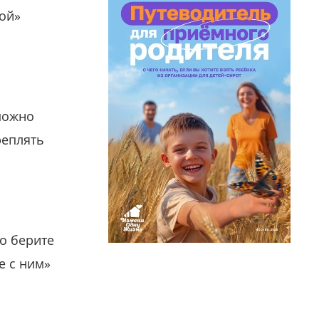
гой»
можно
реплять
о берите
е с ним»