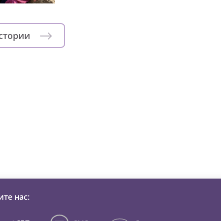
истории
зни детей из детских домов 
те нас: