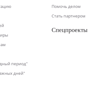
ьтацию
Помочь делом
Стать партнером
ей
Спецпроекты
фиры
лам
одный период"
важных дней"