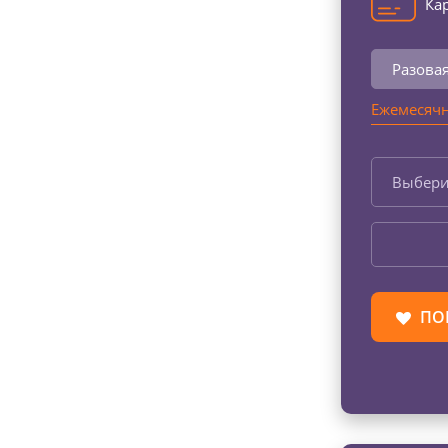
Кар
Разова
Ежемесячн
Выбери
ПО