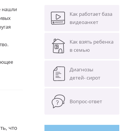
е нашли
Как работает база
ливых
видеоанкет
ругая
Как взять ребенка
тво.
в семью
щающее
Диагнозы
детей- сирот
Вопрос-ответ
ть, что