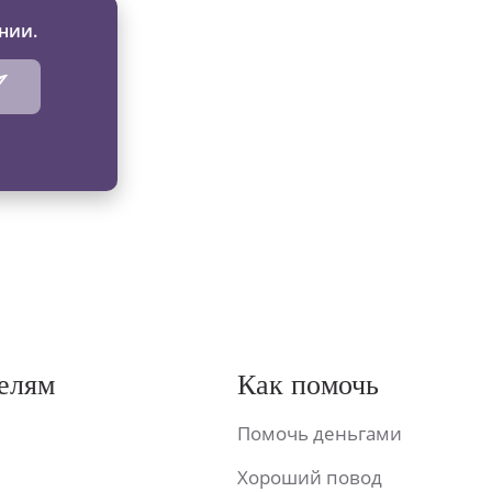
нии.
елям
Как помочь
Помочь деньгами
Хороший повод