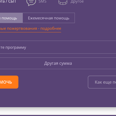
та / СБП
SMS
Другое
я помощь
Ежемесячная помощь
ые пожертвования - подробнее
те программу
Другая сумма
МОЧЬ
Как еще 