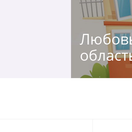
Любовь
област