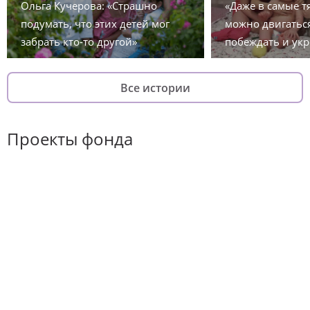
Ольга Кучерова: «Страшно
«Даже в самые 
подумать, что этих детей мог
можно двигаться
забрать кто-то другой»
побеждать и укр
Все истории
Проекты фонда