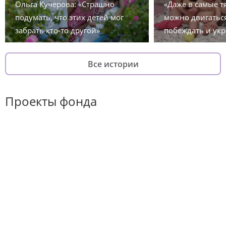
Ольга Кучерова: «Страшно
«Даже в самые 
подумать, что этих детей мог
можно двигаться
забрать кто-то другой»
побеждать и укр
Все истории
Проекты фонда