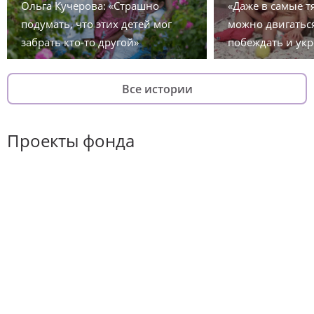
Ольга Кучерова: «Страшно
«Даже в самые 
подумать, что этих детей мог
можно двигаться
забрать кто-то другой»
побеждать и укр
Все истории
Проекты фонда