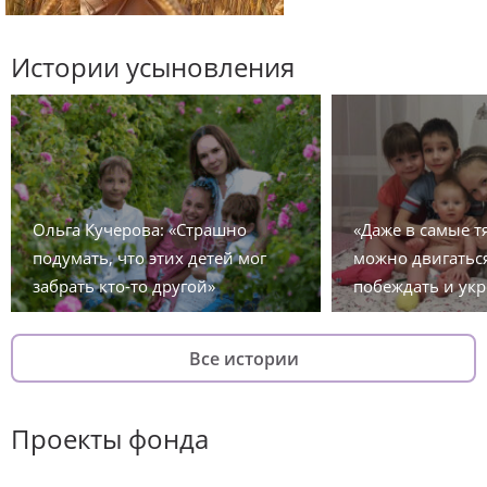
Истории усыновления
Ольга Кучерова: «Страшно
«Даже в самые 
подумать, что этих детей мог
можно двигаться
забрать кто-то другой»
побеждать и укр
Все истории
Проекты фонда