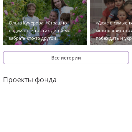
Ольга Кучерова: «Страшно
«Даже в самые 
подумать, что этих детей мог
можно двигаться
забрать кто-то другой»
побеждать и укр
Все истории
Проекты фонда