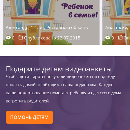
Александр, 12 лет, Ростовская область
Анастасия, 
0
Опубликовано 22.07.2015
0
Опу
Подарите детям видеоанкеты
Чтобы дети-сироты получали видеоанкеты и надежду
попасть домой, необходима ваша поддержка. Каждое
ваше пожертвование помогает ребенку из детского дома
встретить родителей.
ПОМОЧЬ ДЕТЯМ