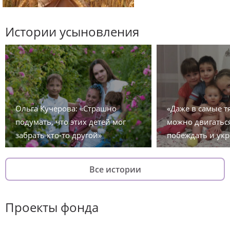
Истории усыновления
Ольга Кучерова: «Страшно
«Даже в самые 
подумать, что этих детей мог
можно двигаться
забрать кто-то другой»
побеждать и укр
Все истории
Проекты фонда