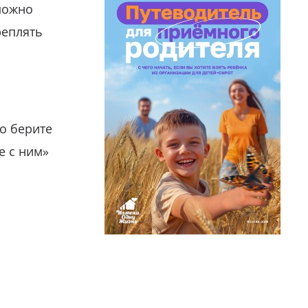
можно
реплять
о берите
е с ним»