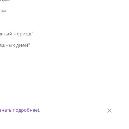
лам
одный период"
важных дней"
знать подробнее
).
© Измени одну жизнь