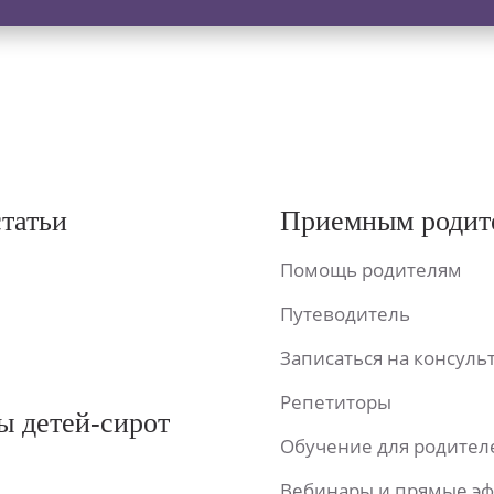
статьи
Приемным родит
Помощь родителям
Путеводитель
Записаться на консул
Репетиторы
ы детей-сирот
Обучение для родител
Вебинары и прямые э