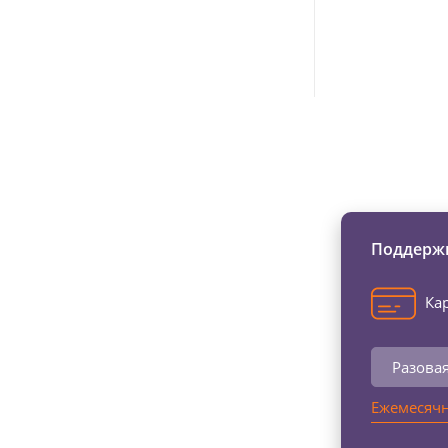
Изменяйте жи
Поддержи
Кар
Разова
Ежемесячн