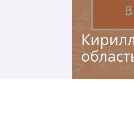
Кирилл
област