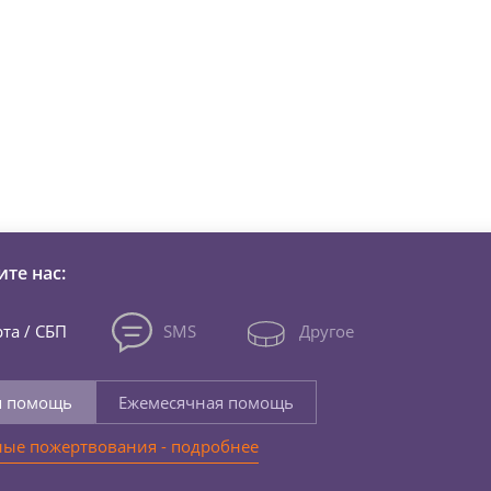
зни детей из детских домов 
те нас:
та / СБП
SMS
Другое
я помощь
Ежемесячная помощь
ые пожертвования - подробнее