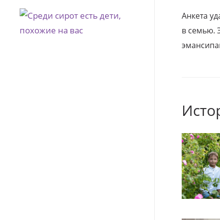
Анкета уд
в семью. 
эмансипа
Исто