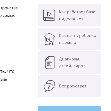
стройстве
Как работает база
ю семью,
видеоанкет
Как взять ребенка
в семью
Диагнозы
детей- сирот
ть, что
гой»
Вопрос-ответ