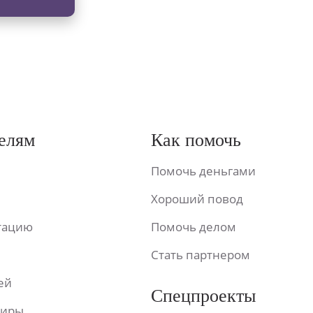
елям
Как помочь
Помочь деньгами
Хороший повод
ьтацию
Помочь делом
Стать партнером
ей
Спецпроекты
фиры