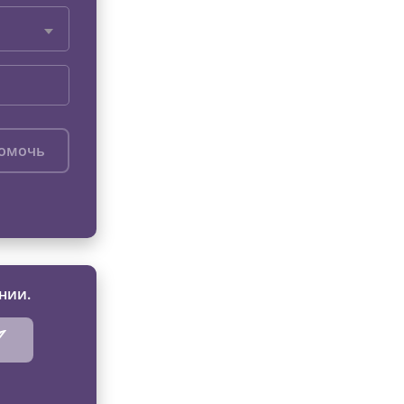
помочь
нии.