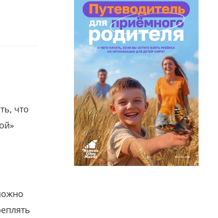
ть, что
гой»
можно
реплять