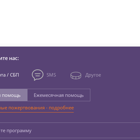
зни детей из детских домов 
те нас:
та / СБП
SMS
Другое
я помощь
Ежемесячная помощь
ые пожертвования - подробнее
те программу