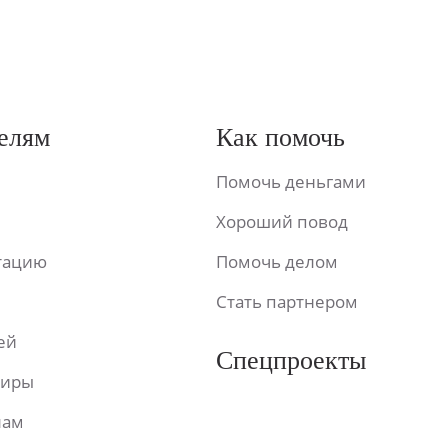
елям
Как помочь
Помочь деньгами
Хороший повод
ьтацию
Помочь делом
Стать партнером
ей
Спецпроекты
фиры
лам