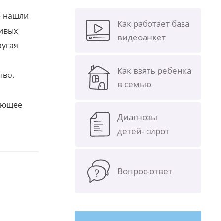
е нашли
Как работает база
ливых
видеоанкет
ругая
Как взять ребенка
тво.
в семью
щающее
Диагнозы
детей- сирот
Вопрос-ответ