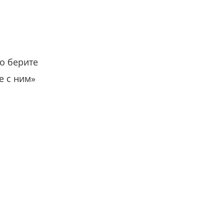
о берите
е с ним»