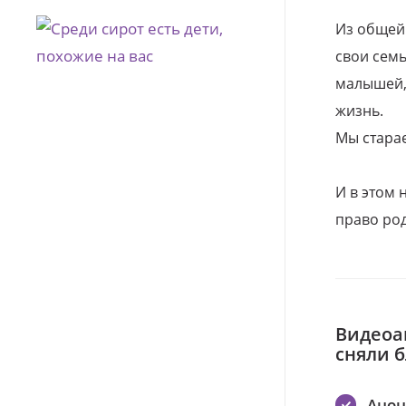
Из общей
свои семь
малышей, 
жизнь.
Мы стара
И в этом
право род
Видеоа
сняли 
Ано