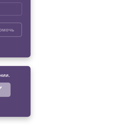
помочь
нии.