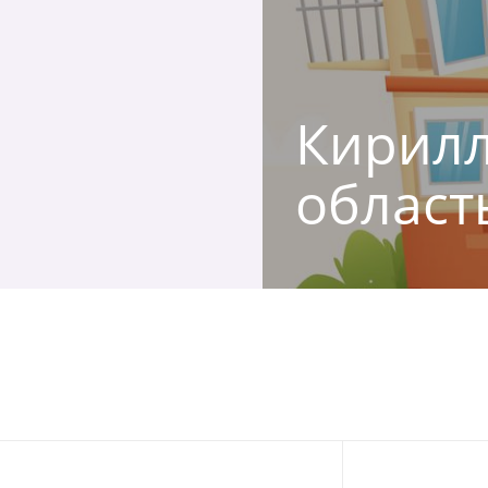
Кирилл,
област