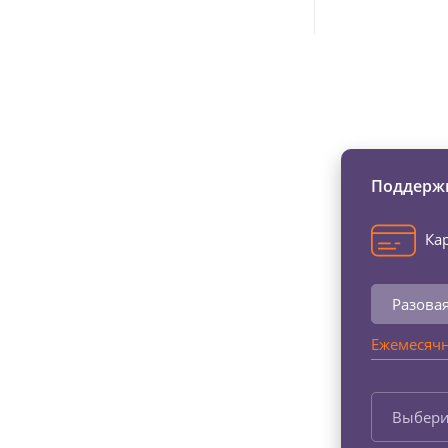
Изменяйте жи
Поддержи
Кар
Разова
Ежемесячн
Выбери