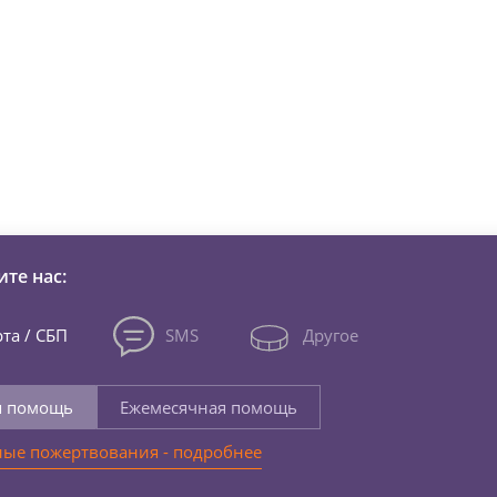
зни детей из детских домов 
те нас:
та / СБП
SMS
Другое
я помощь
Ежемесячная помощь
ые пожертвования - подробнее