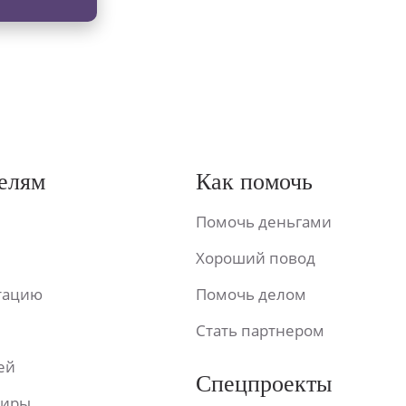
елям
Как помочь
Помочь деньгами
Хороший повод
ьтацию
Помочь делом
Стать партнером
ей
Спецпроекты
фиры