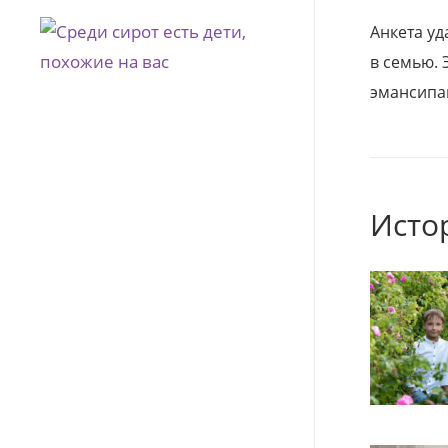
Анкета уд
в семью. 
эмансипа
Исто