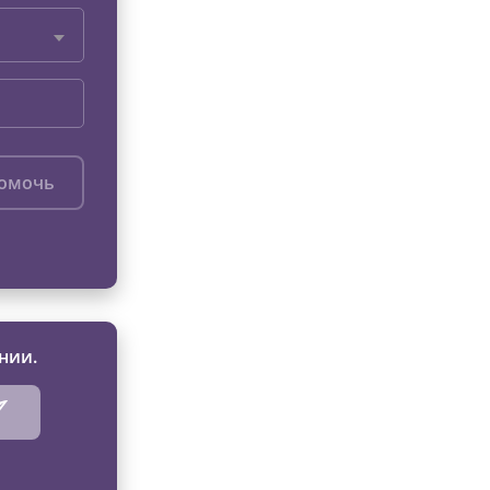
помочь
нии.