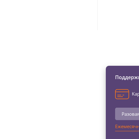
Изменяйте жи
Поддержи
Кар
Разова
Ежемесячн