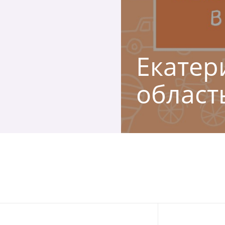
Екатер
област