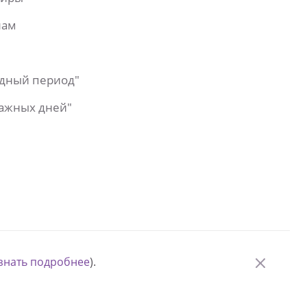
лам
одный период"
важных дней"
знать подробнее
).
© Измени одну жизнь