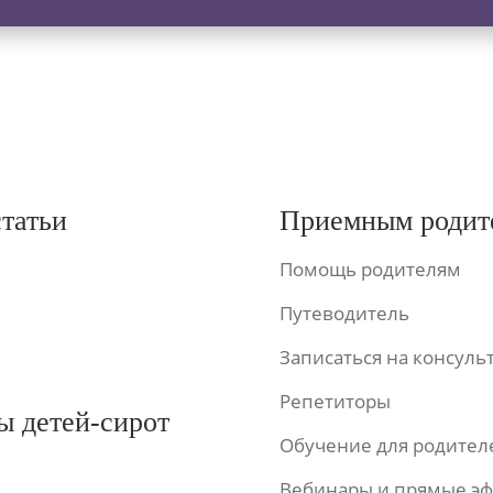
статьи
Приемным родит
Помощь родителям
Путеводитель
Записаться на консул
Репетиторы
ы детей-сирот
Обучение для родител
Вебинары и прямые э