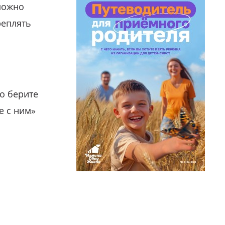
можно
реплять
о берите
е с ним»