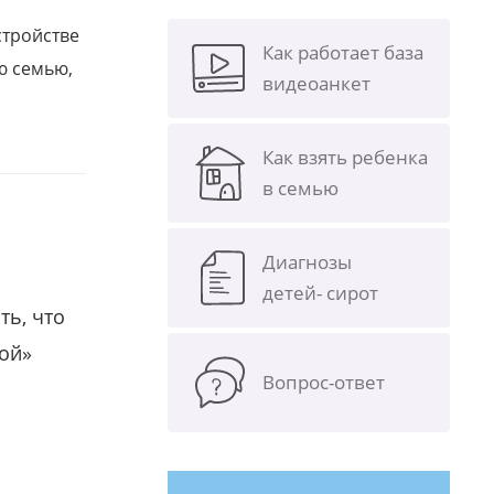
стройстве
Как работает база
ю семью,
видеоанкет
Как взять ребенка
в семью
Диагнозы
детей- сирот
ть, что
гой»
Вопрос-ответ