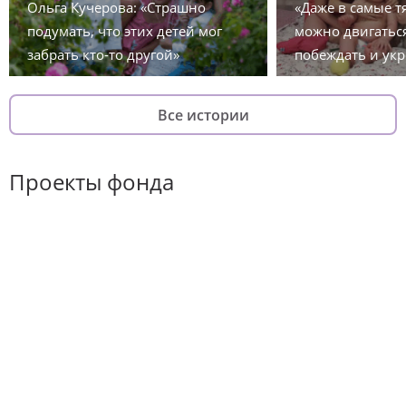
Ольга Кучерова: «Страшно
«Даже в самые 
подумать, что этих детей мог
можно двигаться
забрать кто-то другой»
побеждать и укр
Все истории
Проекты фонда