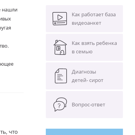
е нашли
Как работает база
ливых
видеоанкет
ругая
Как взять ребенка
тво.
в семью
щающее
Диагнозы
детей- сирот
Вопрос-ответ
ть, что