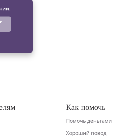
нии.
елям
Как помочь
Помочь деньгами
Хороший повод