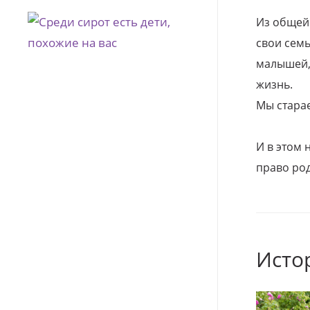
Из общей
свои семь
малышей, 
жизнь.
Мы стара
И в этом
право род
Исто