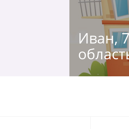
Иван, 
област