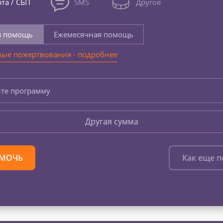
та / СБП
SMS
Другое
я помощь
Ежемесячная помощь
ые пожертвования - подробнее
те программу
Другая сумма
МОЧЬ
Как еще 