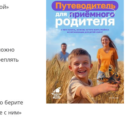
гой»
можно
реплять
о берите
е с ним»