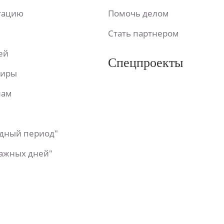
ьтацию
Помочь делом
Стать партнером
ей
Спецпроекты
фиры
лам
одный период"
важных дней"