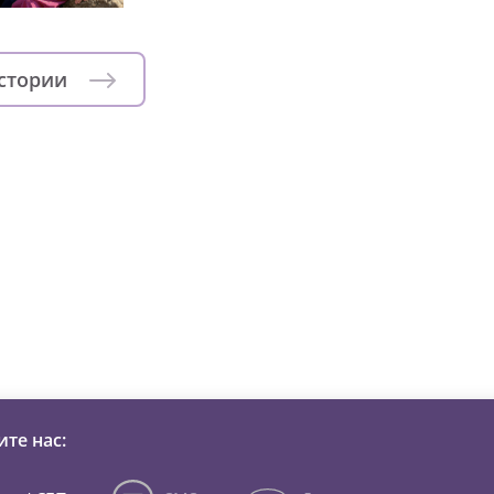
истории
зни детей из детских домов 
те нас: