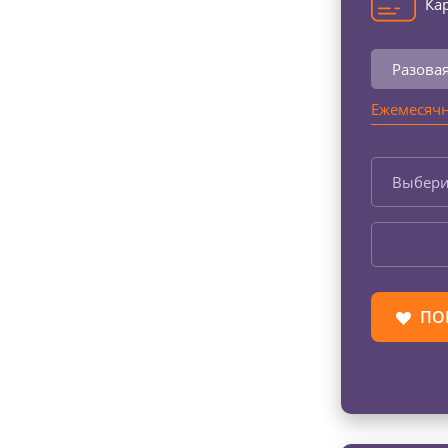
Кар
Разова
Ежемесячн
Выбери
ПО