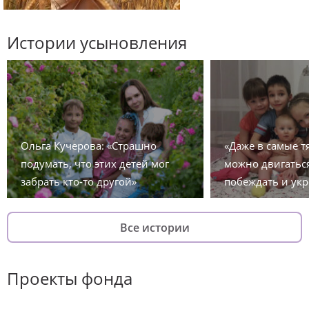
Истории усыновления
Ольга Кучерова: «Страшно
«Даже в самые 
подумать, что этих детей мог
можно двигаться
забрать кто-то другой»
побеждать и укр
Все истории
Проекты фонда