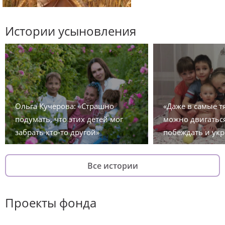
Истории усыновления
Ольга Кучерова: «Страшно
«Даже в самые 
подумать, что этих детей мог
можно двигаться
забрать кто-то другой»
побеждать и укр
Все истории
Проекты фонда