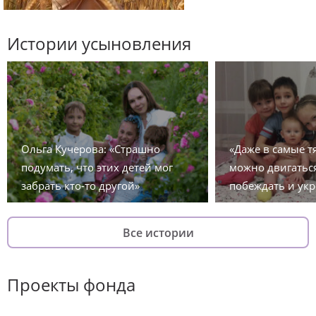
Истории усыновления
Ольга Кучерова: «Страшно
«Даже в самые 
подумать, что этих детей мог
можно двигаться
забрать кто-то другой»
побеждать и укр
Все истории
Проекты фонда