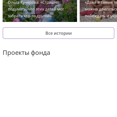
Ольга Кучерова: «Страшно
«Даже в самые 
подумать, что этих детей мог
можно двигаться
забрать кто-то другой»
побеждать и укр
Все истории
Проекты фонда