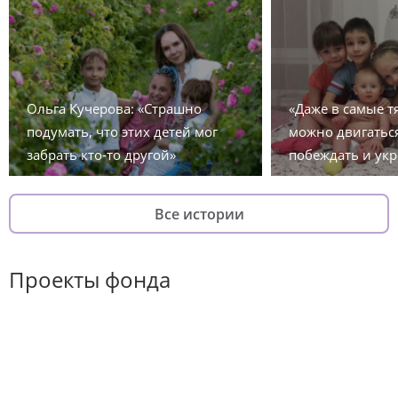
Ольга Кучерова: «Страшно
«Даже в самые 
подумать, что этих детей мог
можно двигаться
забрать кто-то другой»
побеждать и укр
Все истории
Проекты фонда