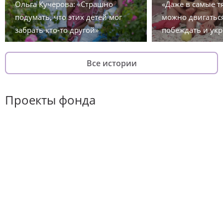
Ольга Кучерова: «Страшно
«Даже в самые 
подумать, что этих детей мог
можно двигаться
забрать кто-то другой»
побеждать и укр
Все истории
Проекты фонда