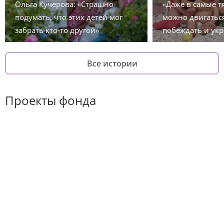
Ольга Кучерова: «Страшно
«Даже в самые 
подумать, что этих детей мог
можно двигаться
забрать кто-то другой»
побеждать и укр
Все истории
Проекты фонда