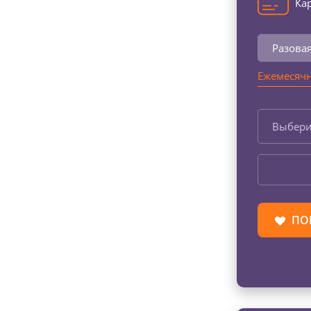
Кар
Разова
Ежемесячн
Выбери
ПО