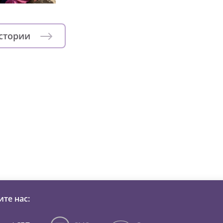
истории
зни детей из детских домов 
те нас: