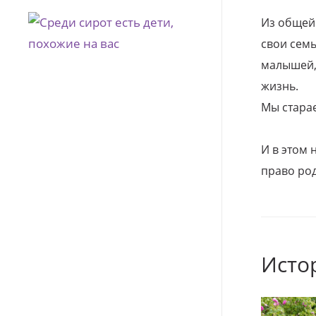
Из общей
свои семь
малышей, 
жизнь.
Мы стара
И в этом
право род
Исто