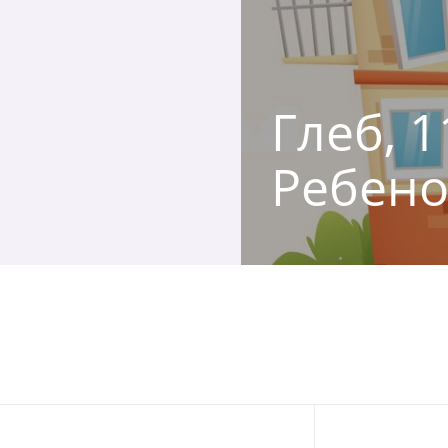
Глеб, 1
Ребено