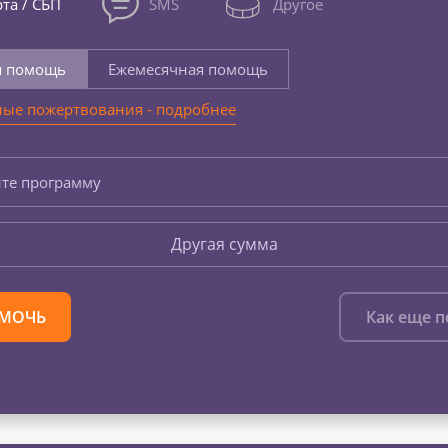
та / СБП
SMS
Другое
я помощь
Ежемесячная помощь
ые пожертвования - подробнее
те программу
Другая сумма
МОЧЬ
Как еще 