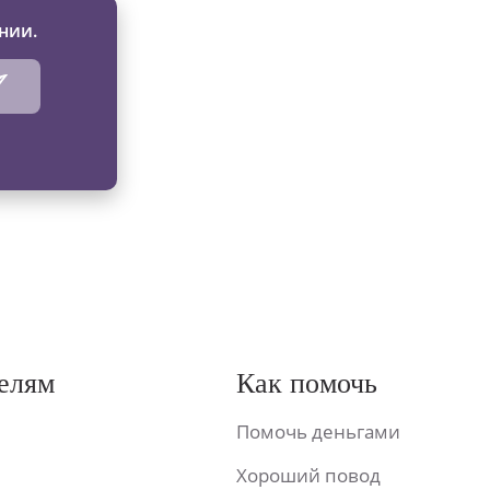
нии.
елям
Как помочь
Помочь деньгами
Хороший повод