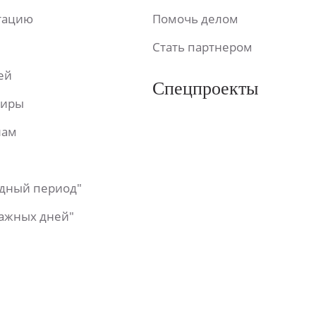
ьтацию
Помочь делом
Стать партнером
ей
Спецпроекты
фиры
лам
одный период"
важных дней"