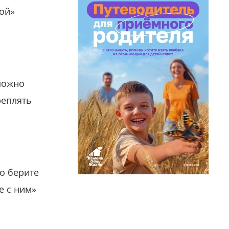
гой»
можно
реплять
о берите
е с ним»