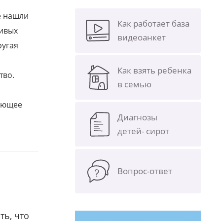
е нашли
Как работает база
ливых
видеоанкет
ругая
Как взять ребенка
тво.
в семью
щающее
Диагнозы
детей- сирот
Вопрос-ответ
ть, что