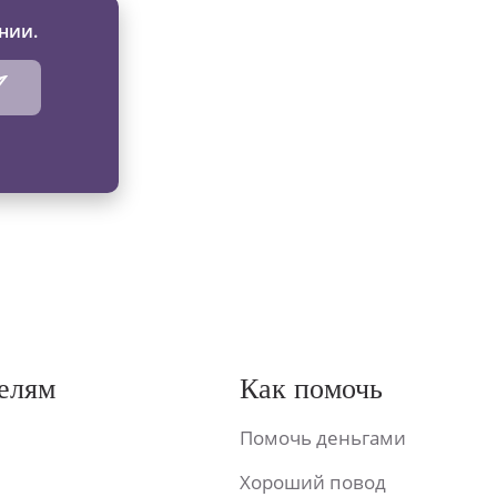
нии.
елям
Как помочь
Помочь деньгами
Хороший повод