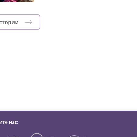
истории
зни детей из детских домов 
те нас: