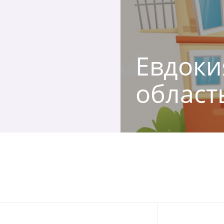
Евдоки
област