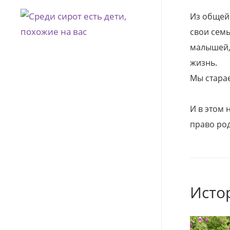
Из общей
свои семь
малышей, 
жизнь.
Мы стара
И в этом
право род
Исто