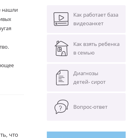
е нашли
Как работает база
ливых
видеоанкет
ругая
Как взять ребенка
тво.
в семью
щающее
Диагнозы
детей- сирот
Вопрос-ответ
ть, что