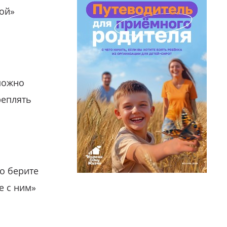
гой»
можно
реплять
о берите
е с ним»