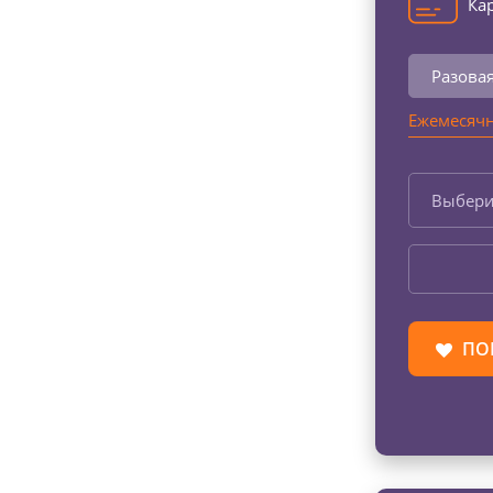
Кар
Разова
Ежемесячн
Выбери
ПО