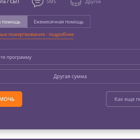
та / СБП
SMS
Другое
я помощь
Ежемесячная помощь
ые пожертвования - подробнее
те программу
Другая сумма
МОЧЬ
Как еще 