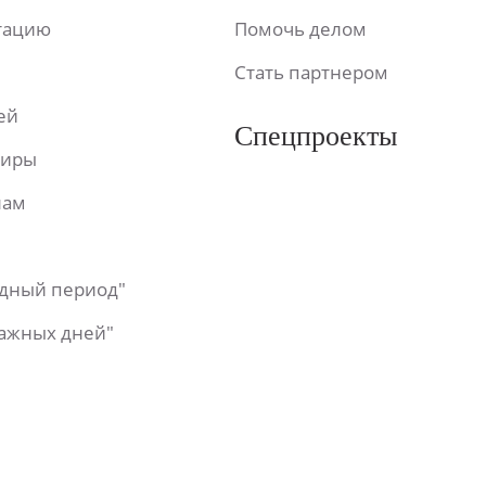
ьтацию
Помочь делом
Стать партнером
ей
Спецпроекты
фиры
лам
одный период"
важных дней"