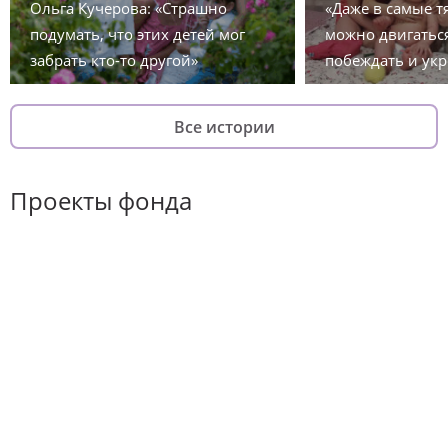
Ольга Кучерова: «Страшно
«Даже в самые 
подумать, что этих детей мог
можно двигаться
забрать кто-то другой»
побеждать и укр
Все истории
Проекты фонда