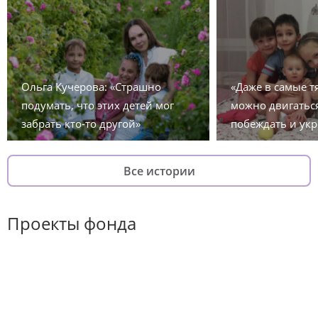
Ольга Кучерова: «Страшно
«Даже в самые 
подумать, что этих детей мог
можно двигаться
забрать кто-то другой»
побеждать и укр
Все истории
Проекты фонда