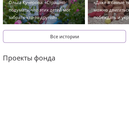
Ольга Кучерова: «Страшно
«Даже в самые 
подумать, что этих детей мог
можно двигаться
забрать кто-то другой»
побеждать и укр
Все истории
Проекты фонда