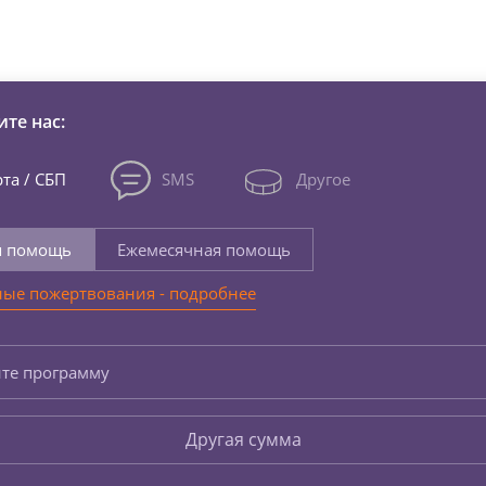
зни детей из детских домов 
те нас:
та / СБП
SMS
Другое
я помощь
Ежемесячная помощь
ые пожертвования - подробнее
те программу
Другая сумма