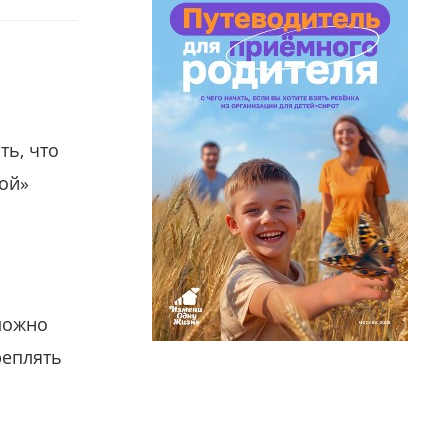
ть, что
гой»
можно
реплять