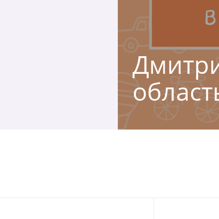
Дмитри
област