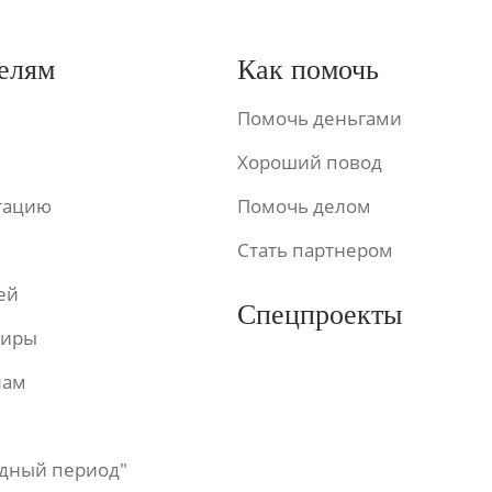
елям
Как помочь
Помочь деньгами
Хороший повод
ьтацию
Помочь делом
Стать партнером
ей
Спецпроекты
фиры
лам
одный период"