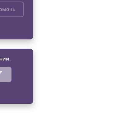
помочь
нии.