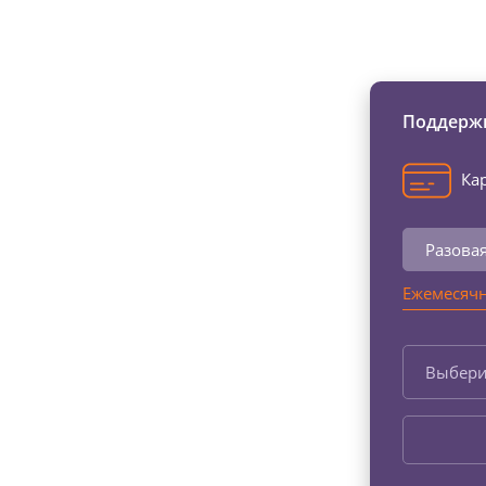
Изменяйте жи
Поддержи
Кар
Разова
Ежемесячн
Выбери