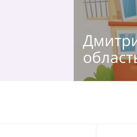
Дмитри
област