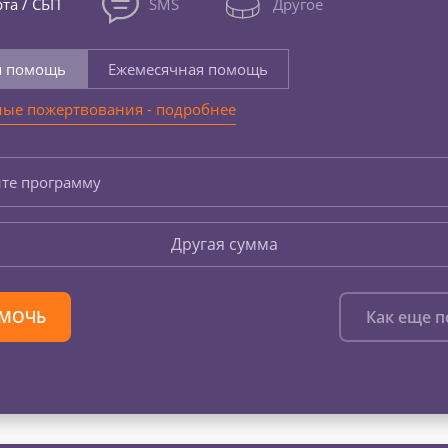
та / СБП
SMS
Другое
я помощь
Ежемесячная помощь
ые пожертвования - подробнее
те программу
Другая сумма
МОЧЬ
Как еще 