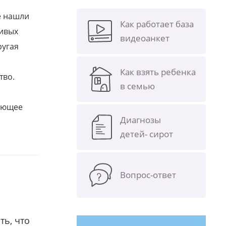
е нашли
Как работает база
ливых
видеоанкет
ругая
Как взять ребенка
тво.
в семью
щающее
Диагнозы
детей- сирот
Вопрос-ответ
ть, что