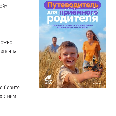
гой»
можно
реплять
о берите
е с ним»