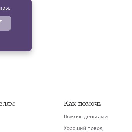
нии.
елям
Как помочь
Помочь деньгами
Хороший повод