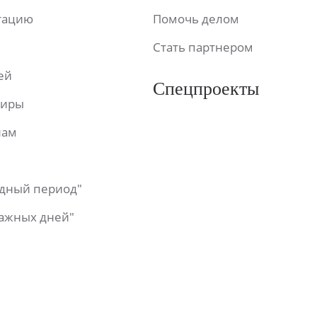
ьтацию
Помочь делом
Стать партнером
ей
Спецпроекты
фиры
лам
одный период"
важных дней"