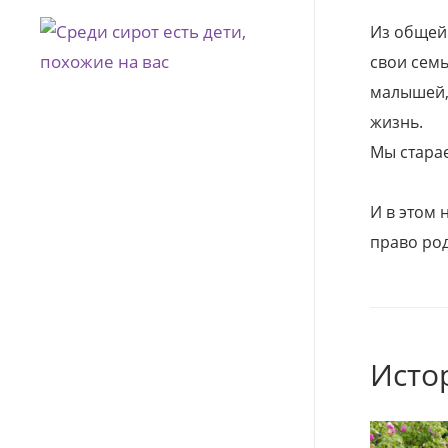
Из общей
свои семь
малышей, 
жизнь.
Мы стара
И в этом
право род
Исто