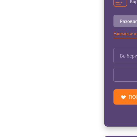
Кар
Разова
Ежемесячн
Выбери
ПО