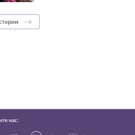
истории
зни детей из детских домов 
те нас: