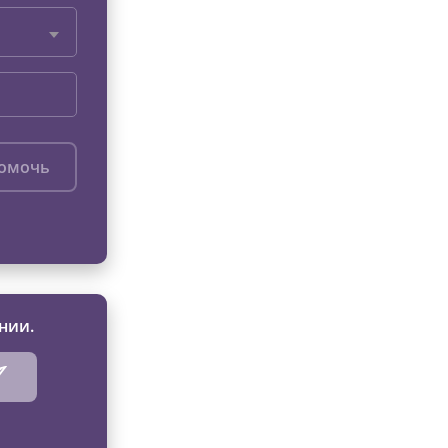
помочь
нии.