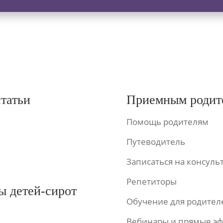
статьи
Приемным родит
Помощь родителям
Путеводитель
Записаться на консул
Репетиторы
ы детей-сирот
Обучение для родител
Вебинары и прямые э