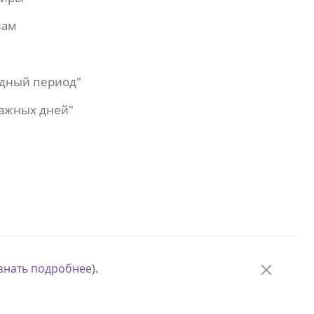
лам
одный период"
важных дней"
знать подробнее
).
© Измени одну жизнь