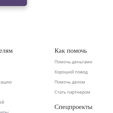
елям
Как помочь
Помочь деньгами
Хороший повод
ьтацию
Помочь делом
Стать партнером
ей
Спецпроекты
фиры