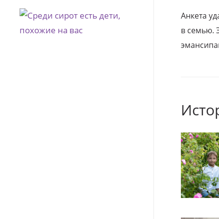
Анкета уд
в семью. 
эмансипа
Исто