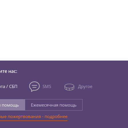
зни детей из детских домов 
те нас:
та / СБП
SMS
Другое
я помощь
Ежемесячная помощь
ые пожертвования - подробнее