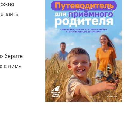
можно
реплять
о берите
е с ним»