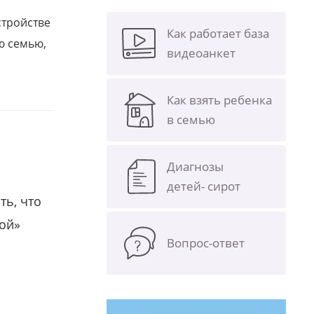
стройстве
Как работает база
ю семью,
видеоанкет
Как взять ребенка
в семью
Диагнозы
детей- сирот
ть, что
гой»
Вопрос-ответ