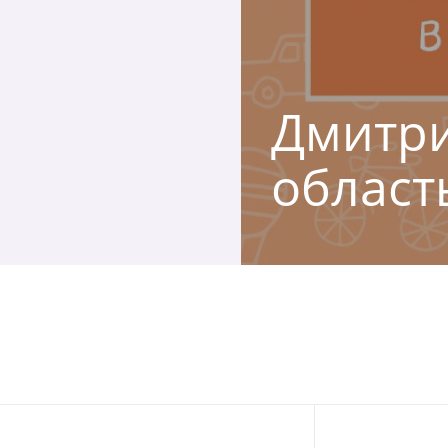
Дмитри
област