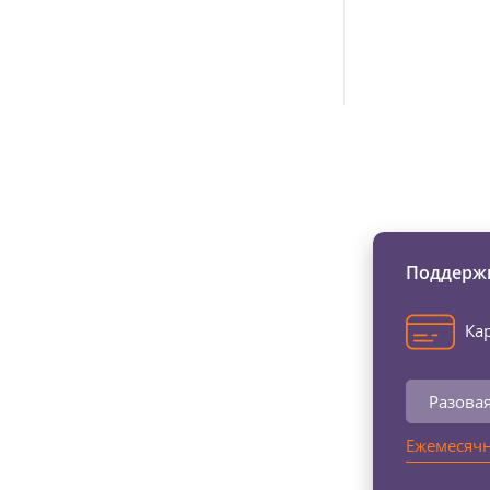
Изменяйте жи
Поддержи
Кар
Разова
Ежемесячн