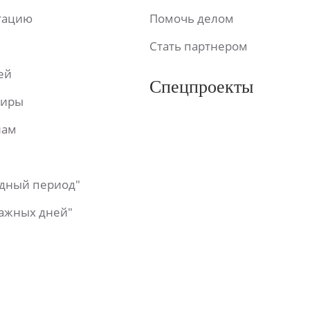
ьтацию
Помочь делом
Стать партнером
ей
Спецпроекты
фиры
лам
одный период"
важных дней"