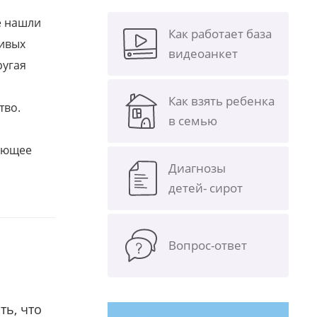
е нашли
Как работает база
ливых
видеоанкет
ругая
Как взять ребенка
тво.
в семью
щающее
Диагнозы
детей- сирот
Вопрос-ответ
ть, что