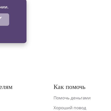
нии.
елям
Как помочь
Помочь деньгами
Хороший повод