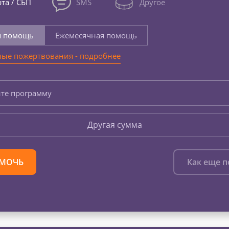
та / СБП
SMS
Другое
я помощь
Ежемесячная помощь
ые пожертвования - подробнее
те программу
Другая сумма
МОЧЬ
Как еще 