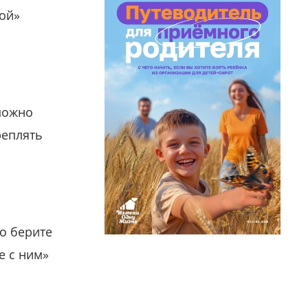
гой»
можно
реплять
о берите
е с ним»