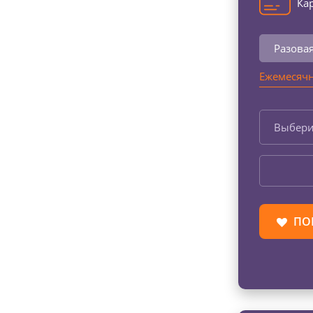
Кар
Разова
Ежемесячн
Выбери
ПО