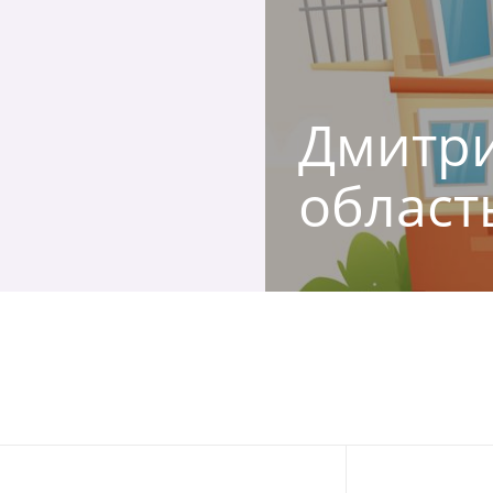
Дмитри
област