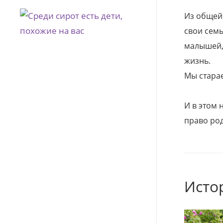
Из общей
свои семь
малышей, 
жизнь.
Мы стара
И в этом
право род
Исто