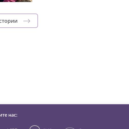
истории
зни детей из детских домов 
те нас: