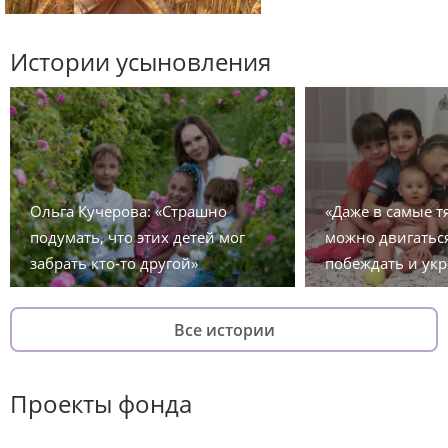
Истории усыновления
Ольга Кучерова: «Страшно
«Даже в самые 
подумать, что этих детей мог
можно двигаться
забрать кто-то другой»
побеждать и укр
Все истории
Проекты фонда