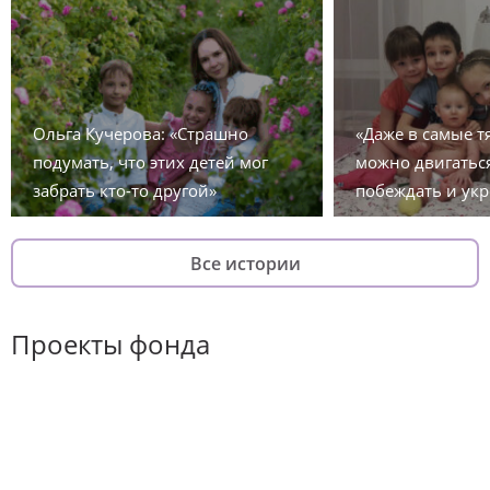
Ольга Кучерова: «Страшно
«Даже в самые 
подумать, что этих детей мог
можно двигаться
забрать кто-то другой»
побеждать и укр
Все истории
Проекты фонда