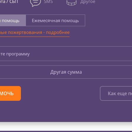
та / СБП
SMS
Другое
я помощь
Ежемесячная помощь
ые пожертвования - подробнее
те программу
Другая сумма
МОЧЬ
Как еще 