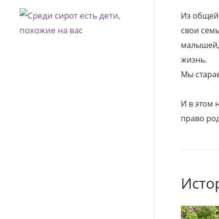
Из общей
свои семь
малышей, 
жизнь.
Мы стара
И в этом
право род
Исто