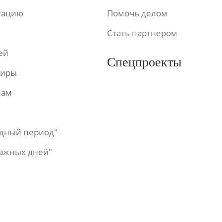
ьтацию
Помочь делом
Стать партнером
ей
Спецпроекты
фиры
лам
одный период"
важных дней"