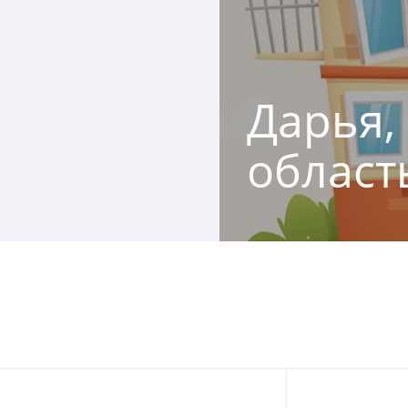
Дарья, 
област