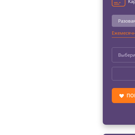
Кар
Разова
Ежемесячн
Выбери
ПО