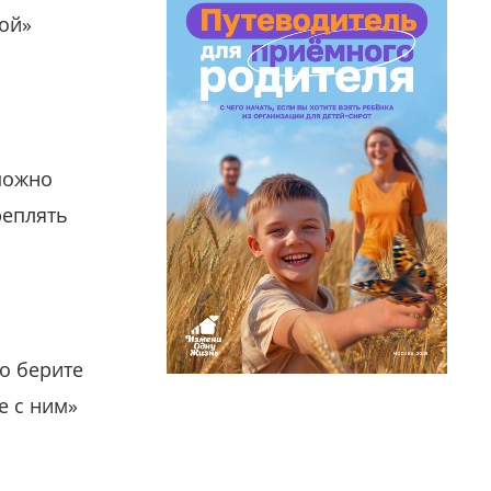
гой»
можно
реплять
о берите
е с ним»