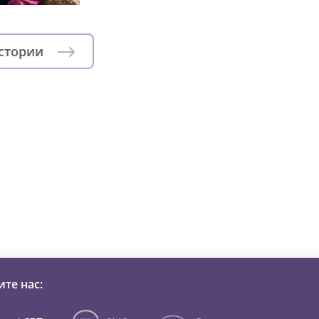
истории
зни детей из детских домов 
те нас: