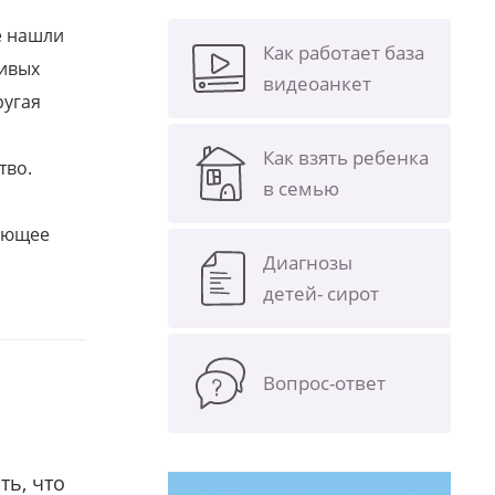
е нашли
Как работает база
ливых
видеоанкет
ругая
Как взять ребенка
тво.
в семью
щающее
Диагнозы
детей- сирот
Вопрос-ответ
ть, что