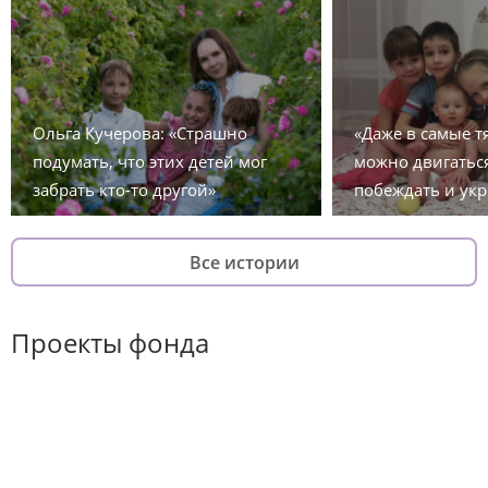
Ольга Кучерова: «Страшно
«Даже в самые 
подумать, что этих детей мог
можно двигаться
забрать кто-то другой»
побеждать и укр
Все истории
Проекты фонда