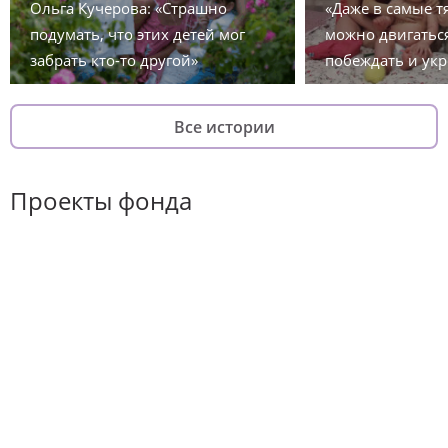
Ольга Кучерова: «Страшно
«Даже в самые 
подумать, что этих детей мог
можно двигаться
забрать кто-то другой»
побеждать и укр
Все истории
Проекты фонда