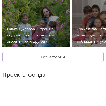
Ольга Кучерова: «Страшно
«Даже в самые 
подумать, что этих детей мог
можно двигаться
забрать кто-то другой»
побеждать и укр
Все истории
Проекты фонда