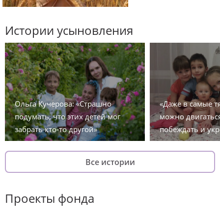
Истории усыновления
Ольга Кучерова: «Страшно
«Даже в самые 
подумать, что этих детей мог
можно двигаться
забрать кто-то другой»
побеждать и укр
Все истории
Проекты фонда